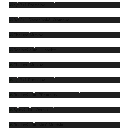
byt 3+1 Prostějov
Prodáno za 2.600.000,- Kč
Byt 2+1 Slavonínská, Olomouc
Prodáno za 3.450.000,- Kč
Chalupa Mutkov
prodáno za 3.150.000 Kč
Rodinný dům Hlušovice
Prodáno za 1.950.000,- Kč
Chalupa Mutkov
prodáno za 5.800.000,- Kč
byt 3+1 Prostějov
prodáno za 1.350.000,- Kč
Rodinný dům Přestavlky
prodáno za 2.590.000,- Kč
Bytový dům Opava
prodáno za 2.080.000,- Kč
Rodinný dům Malá Morávka