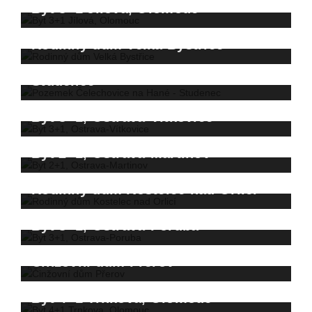
Prodáno za 4.150.000,- Kč
Byt 3+1 Jílová, Olomouc
Rodinný dům Velká Bystřice
Prodáno za 4.590.000,- Kč
Pozemek Čelechovice na Hané -
Prodáno za 4.200.000,- Kč
Studenec
Prodáno za 3.200.000,- Kč
Byt 3+1, Ostrava-Vítkovice
Byt 2+1, Ostrava-Martinov
Prodáno za 2.100.000,- Kč
Prodáno za 1.300.000,- Kč
Rodinný dům Kostelec nad Orlicí
Prodáno za 2.200.000,- Kč
Byt 3+1, Ostrava-Poruba
Prodáno za 3.800.000,- Kč
Činžovní dům Přerov
Prodáno za 3.425.000,- Kč
Byt 4+1 Trnkova, Olomouc