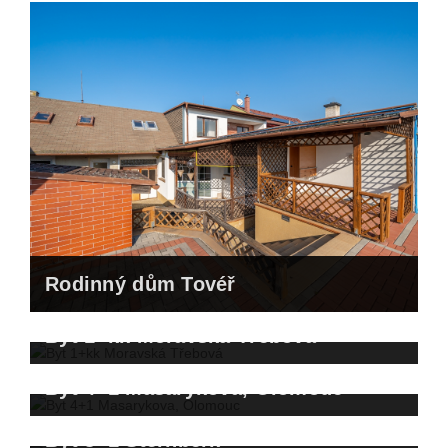
Prodáno za 6.500.000,- Kč
Rodinný dům Tovéř
Byt 1+kk Moravská Třebová
Prodáno za 5.400.000,- Kč
Byt 4+1 Masarykova, Olomouc
Prodáno za 1.600.000,- Kč
Byt 3+1 Šternberk