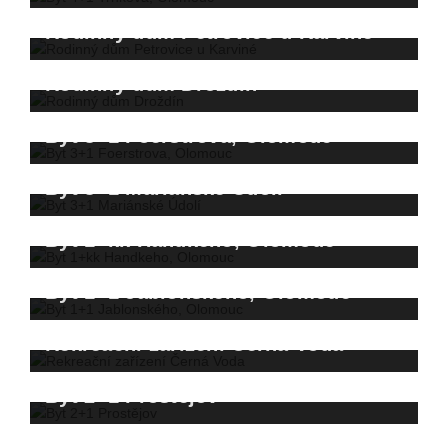
Prodáno za 12.200.000,- Kč
Rodinný dům Petrovice u Karviné
Prodáno za 4.650.000,- Kč
Rodinný dům Droždín
Prodáno za 5.400.000,- Kč
Byt 3+1 Foerstrova, Olomouc
Prodáno za 4.300.000,- Kč
Byt 3+1 Mariánské Údolí
Prodáno za 4.000.000,- Kč
Byt 1+kk Handkeho, Olomouc
Prodáno za 3.100.000,- Kč
Byt 1+1 Jablonského, Olomouc
Prodáno za 3.398.000,- Kč
Rekreační zařízení Černá Voda
Prodáno v aukci za 2.800.000,- Kč
Byt 2+1 Prostějov
Prodáno za 7.000.000,- Kč