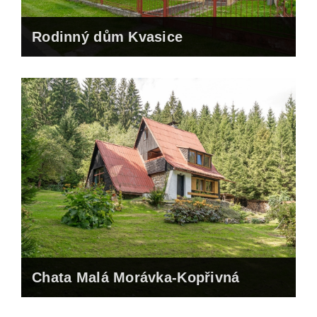
Rodinný dům Kvasice
Prodáno za 4.700.000,- Kč
Chata Malá Morávka-Kopřivná