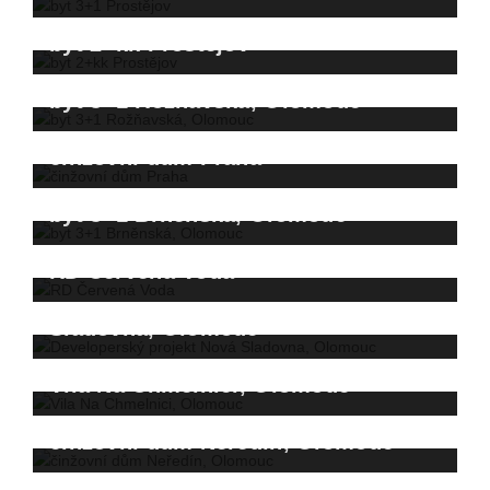
byt 2+kk Prostějov
prodáno za 2.100.000 Kč
byt 3+1 Rožňavská, Olomouc
prodáno za 2.200.000 Kč
činžovní dům Praha
prodáno za 2.000.000 Kč
byt 3+1 Brněnská, Olomouc
prodáno za 52.000.000 Kč
RD Červená Voda
Developerský projekt Nová
Sladovna, Olomouc
prodáno za 3.590.000 Kč
Vila Na Chmelnici, Olomouc
činžovní dům Neředín, Olomouc