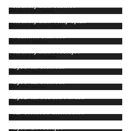
prodáno za 10.700.000,- Kč
Rodinný dům Částkov
Prodáno za 6.800.000 Kč
Rodinný dům Velký Újezd
Prodáno za 3.900.000 Kč
Pozemek Slatinice
Prodáno za 1.790.000 Kč
Rodinný dům Prostějov
Prodáno za 1.700.000 Kč
byt 3+kk Olomouc
byt 3+kk Olomouc
prodáno za 4.400.000 Kč
byt 2+kk Ostrava-Poruba
prodáno za 3.450.000 Kč
RD Olomouc-Chomoutov
prodáno za 950.000 Kč
byt 3+1 Prostějov