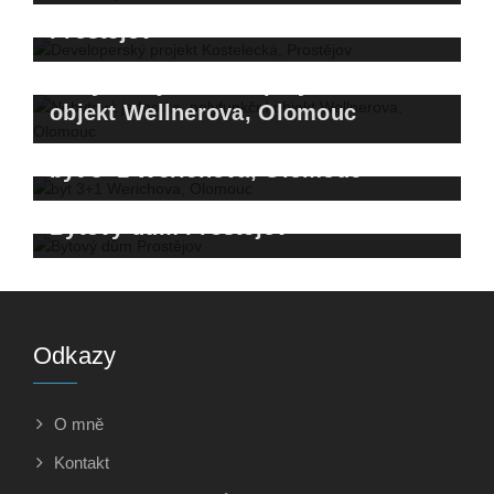
Developerský projekt Kostelecká,
Prostějov
Nebytová jednotka, polyfunkční
objekt Wellnerova, Olomouc
byt 3+1 Werichova, Olomouc
Bytový dům Prostějov
Odkazy
O mně
Kontakt