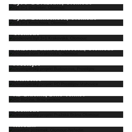
byt 3+1 Družební, Olomouc
prodáno za 6.000.000 Kč
byt 3+1 Kmochova, Olomouc
podkrovní byt 3+1 Krakovská,
Olomouc
prodáno za 2.100.000 Kč
činžovní dům Krakovská, Olomouc
Developerský projekt Budovcova,
Prostějov
prodáno za 2.600.000 Kč
Developerský projekt RD Prostějov-
prodáno za 10.000.000 Kč
Vrahovice
RD Blučina, Brno-venkov
Developerský projekt Pražská Brána
Olomouc
stavební pozemek, Olomouc-
prodáno za 3.500.000 Kč
Neředín