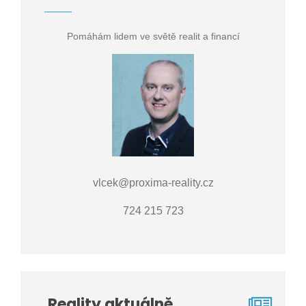
Pomáhám lidem ve světě realit a financí
vlcek@proxima-reality.cz
724 215 723
Reality aktuálně