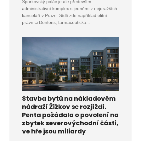
Šporkovský palác je ale především
administrativní komplex s jedněmi z nejdražších
kanceláří v Praze. Sídlí zde například elitní
právníci Dentons, farmaceutická...
Stavba bytů na nákladovém
nádraží Žižkov se rozjíždí.
Penta požádala o povolení na
zbytek severovýchodní části,
ve hře jsou miliardy