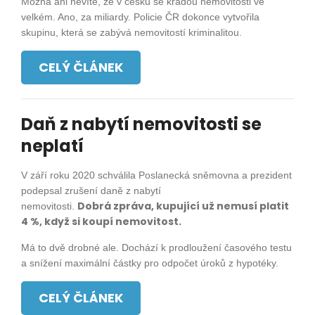
Možná ani nevíte, že v česku se kradou nemovitosti ve
velkém. Ano, za miliardy. Policie ČR dokonce vytvořila
skupinu, která se zabývá nemovitostí kriminalitou.
CELÝ ČLÁNEK
Daň z nabytí nemovitosti se
neplatí
V září roku 2020 schválila Poslanecká sněmovna a prezident
podepsal zrušení daně z nabytí
Dobrá zpráva, kupující už nemusí platit
nemovitosti.
4 %, když si koupí nemovitost.
Má to dvě drobné ale. Dochází k p
rodloužení časového testu
a snížení maximální částky pro odpočet úroků z hypotéky.
CELÝ ČLÁNEK