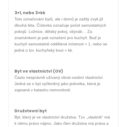
3+1, nebo 3+kk
Toto označování bytů, ale i domů je zažitý zvyk již
dlouhá léta. Číslovka označuje počet samostatných
pokojů. Ložnice, dětský pokoj, obývák… Za
znaménkem je pak označení pro kuchyň. Buď je
kuchyň samostatně oddělená místnost = 1, nebo se
jedná o tzv. kuchyňský kout = kk.
Byt ve vlastnictví (OV)
Často nesprávně užívaný obrat osobní vlastnictví.
Jedná se o byt vyčleněný jako jednotka, která je
zapsaná v katastru nemovitostí.
Družstevní byt
Byt, který je ve vlastnictví družstva. Tzv. „vlastník“ má
k němu právo nájmu. Jako člen družstva má práva a