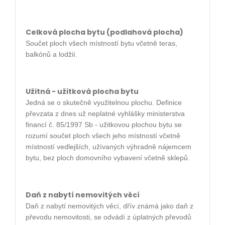
Celková plocha bytu (podlahová plocha)
Součet ploch všech místností bytu včetně teras,
balkónů a lodžií.
Užitná - užitková plocha bytu
Jedná se o skutečně využitelnou plochu. Definice
převzata z dnes už neplatné vyhlášky ministerstva
financí č. 85/1997 Sb - užitkovou plochou bytu se
rozumí součet ploch všech jeho místností včetně
místností vedlejších, užívaných výhradně nájemcem
bytu, bez ploch domovního vybavení včetně sklepů.
Daň z nabytí nemovitých věcí
Daň z nabytí nemovitých věcí, dřív známá jako daň z
převodu nemovitosti, se odvádí z úplatných převodů