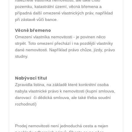
naleznete vlastníka nemovitosti, ale také číslo
pozemku, katastrální území, věcná břemena a
případná další omezené vlastnických práv, například
při zástavě vůči bance.
Věcné břemeno
Omezení vlastníka nemovitosti - je povinen něco
strpět. Toto omezení přechází i na pozdější vlastníky
dané nemovitosti. Například právo chůze, jízdy, právo
studny.
Nabývací titul
Zpravidla listina, na základě které konkrétní osoba
nabyla vlastnické právo k nemovitosti (kupní smlouva,
darovací
či dědická smlouva, ale také třeba soudní
rozhodnutí)
Prodej nemovitosti není jednoduchá cesta a nejen