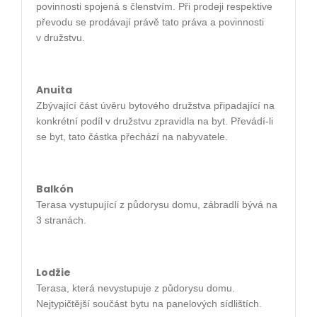
povinnosti spojená s členstvím. Při prodeji respektive
převodu se prodávají právě tato práva a povinnosti
v družstvu.
Anuita
Zbývající část úvěru bytového družstva připadající na
konkrétní podíl v družstvu zpravidla na byt. Převádí-li
se byt, tato částka přechází na nabyvatele.
Balkón
Terasa vystupující z půdorysu domu, zábradlí bývá na
3 stranách.
Lodžie
Terasa, která nevystupuje z půdorysu domu.
Nejtypičtější součást bytu na panelových sídlištích.