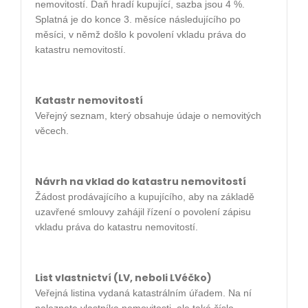
nemovitostí. Daň hradí kupující, sazba jsou 4 %.
Splatná je do konce 3. měsíce následujícího po
měsíci, v němž došlo k povolení vkladu práva do
katastru nemovitostí.
Katastr nemovitostí
Veřejný seznam, který obsahuje údaje o nemovitých
věcech.
Návrh na vklad do katastru nemovitostí
Žádost prodávajícího a kupujícího, aby na základě
uzavřené smlouvy zahájil řízení o povolení zápisu
vkladu práva do katastru nemovitostí.
List vlastnictví (LV, neboli LVéčko)
Veřejná listina vydaná katastrálním úřadem. Na ní