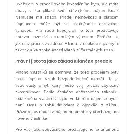
Uvažujete o prodeji svého investičního bytu, ale máte
obavy z komplikací kvůli stávajícímu nájemníkovi?
Nemusíte mít strach. Prodej nemovitosti s platícím
nájemcem může být ve skutečnosti obrovskou
výhodou. Pro řadu kupujících to totiž představuje
hotovou investici s okamžitým výnosem. Přečtěte si,
jak celý proces zvládnout v klidu, v souladu s platnými
zákony a ke spokojenosti všech zúčastněných stran.
Právní jistota jako základ klidného prodeje
Mnoho vlastníků se domnívá, že před prodejem bytu
musí nájemní vztah bezpodmínečně ukončit. To je
však častý omyl, který může celý proces zbytečně
zkomplikovat. Podle českého občanského zákoníku
totiž změna vlastnictví bytu, ve kterém nájemce bydlí,
není sama o sobě důvodem k výpovědi z nájmu.
Práva a povinnosti z nájmu automaticky přecházejí na
nového vlastníka.
Pro vás jako současného prodávajícího to znamená