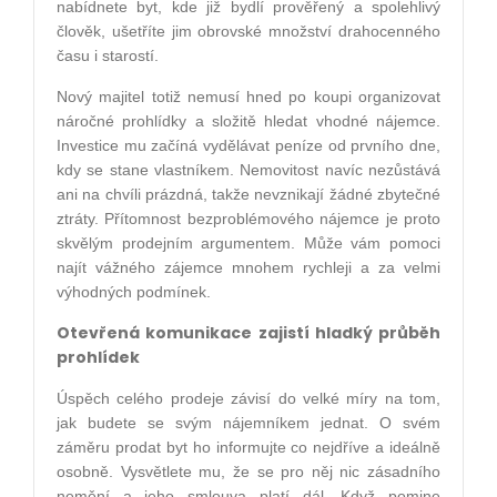
nabídnete byt, kde již bydlí prověřený a spolehlivý
člověk, ušetříte jim obrovské množství drahocenného
času i starostí.
Nový majitel totiž nemusí hned po koupi organizovat
náročné prohlídky a složitě hledat vhodné nájemce.
Investice mu začíná vydělávat peníze od prvního dne,
kdy se stane vlastníkem. Nemovitost navíc nezůstává
ani na chvíli prázdná, takže nevznikají žádné zbytečné
ztráty. Přítomnost bezproblémového nájemce je proto
skvělým prodejním argumentem. Může vám pomoci
najít vážného zájemce mnohem rychleji a za velmi
výhodných podmínek.
Otevřená komunikace zajistí hladký průběh
prohlídek
Úspěch celého prodeje závisí do velké míry na tom,
jak budete se svým nájemníkem jednat. O svém
záměru prodat byt ho informujte co nejdříve a ideálně
osobně. Vysvětlete mu, že se pro něj nic zásadního
nemění a jeho smlouva platí dál. Když pomine