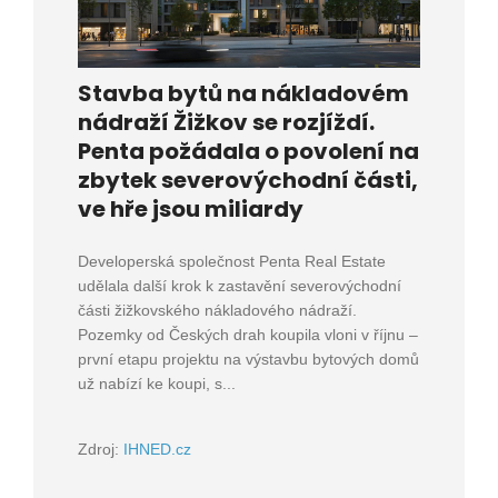
Stavba bytů na nákladovém
nádraží Žižkov se rozjíždí.
Penta požádala o povolení na
zbytek severovýchodní části,
ve hře jsou miliardy
Developerská společnost Penta Real Estate
udělala další krok k zastavění severovýchodní
části žižkovského nákladového nádraží.
Pozemky od Českých drah koupila vloni v říjnu –
první etapu projektu na výstavbu bytových domů
už nabízí ke koupi, s...
Zdroj:
IHNED.cz