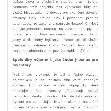
velkou úlevu a především vítanou právní jistotu.
Nemusíte totiž narychlo řešit výpovědní lhůty ani
složitě hledat zákonné důvody pro ukončení stávající
smlouvy. Celý převod práv i povinností probíhá
automaticky ze zákona a naprosto bezpečně. Nový
kupující jednoduše nastoupí na vaše místo a plynule
pokračuje v již dříve nastavených pravidlech. Tento
jasný a přehledný legislativní rámec účinně chrání
všechny zúčastněné strany. Zároveň dává celému
realitnímu obchodu velmi pevný a stabilní základ.
Spolehlivý nájemník jako žádaný bonus pro
investory
Možná vás překvapí, že byt s řádně platícím
nájemníkem je na realitním trhu velmi ceněným
zbožím. Pro velkou skupinu kupujících, které
označujeme jako investory, představuje taková
nemovitost ideální příležitost. Tito lidé totiž nehledají
bydlení pro sebe. Jejich hlavním cílem je bezpečné
uložení peněz a pravidelný finanční výnos. Pokud jim