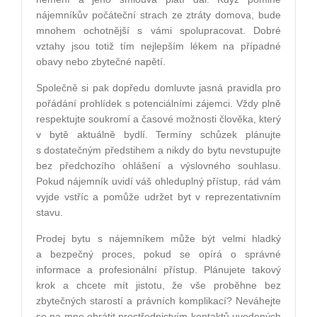
nájemníkův počáteční strach ze ztráty domova, bude
mnohem ochotnější s vámi spolupracovat. Dobré
vztahy jsou totiž tím nejlepším lékem na případné
obavy nebo zbytečné napětí.
Společně si pak dopředu domluvte jasná pravidla pro
pořádání prohlídek s potenciálními zájemci. Vždy plně
respektujte soukromí a časové možnosti člověka, který
v bytě aktuálně bydlí. Termíny schůzek plánujte
s dostatečným předstihem a nikdy do bytu nevstupujte
bez předchozího ohlášení a výslovného souhlasu.
Pokud nájemník uvidí váš ohleduplný přístup, rád vám
vyjde vstříc a pomůže udržet byt v reprezentativním
stavu.
Prodej bytu s nájemníkem může být velmi hladký
a bezpečný proces, pokud se opírá o správné
informace a profesionální přístup. Plánujete takový
krok a chcete mít jistotu, že vše proběhne bez
zbytečných starostí a právních komplikací? Neváhejte
se na mne obrátit prostřednictvím kontaktů uvedených