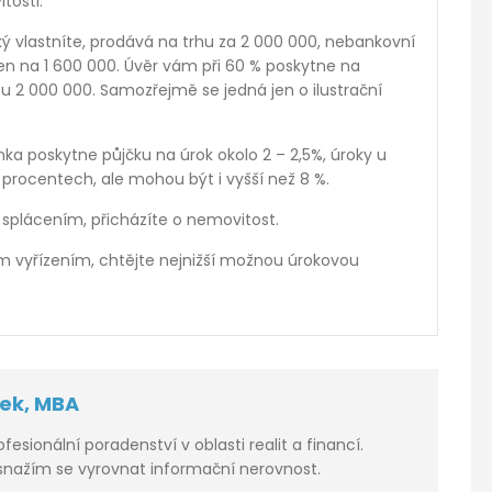
tosti.
jaký vlastníte, prodává na trhu za 2 000 000, nebankovní
n na 1 600 000. Úvěr vám při 60 % poskytne na
tu 2 000 000. Samozřejmě se jedná jen o ilustrační
ka poskytne půjčku na úrok okolo 2 – 2,5%, úroky u
 procentech, ale mohou být i vyšší než 8 %.
 splácením, přicházíte o nemovitost.
m vyřízením, chtějte nejnižší možnou úrokovou
ček, MBA
rofesionální poradenství v oblasti realit a financí.
 snažím se vyrovnat informační nerovnost.