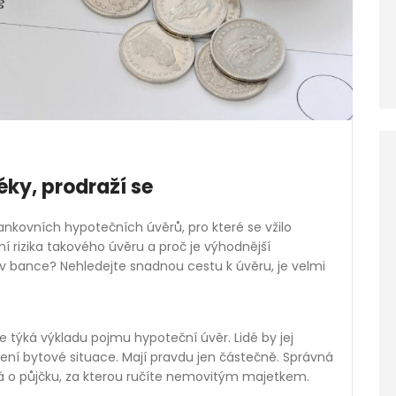
ky, prodraží se
ankovních hypotečních úvěrů, pro které se vžilo
í rizika takového úvěru a proč je výhodnější
s v bance? Nehledejte snadnou cestu k úvěru, je velmi
se týká výkladu pojmu hypoteční úvěr. Lidé by jej
ešení bytové situace. Mají pravdu jen částečně. Správná
ná o půjčku, za kterou ručíte nemovitým majetkem.