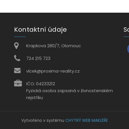
Kontaktní údaje
S
Krapkova 280/7, Olomouc
724 215 723
vlcek@proxima-reality.cz
IČO: 04233212
Fyzická osoba zapsaná v živnostenském
rejstříku
Vytvořeno v systému
CHYTRÝ WEB MAKLÉŘE