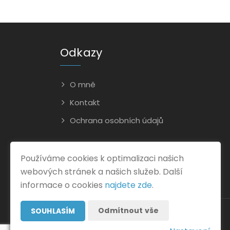
Odkazy
O mně
Kontakt
Ochrana osobních údajů
Používáme cookies k optimalizaci našich
webových stránek a našich služeb. Další
informace o cookies
najdete zde
.
Odmítnout vše
SOUHLASÍM