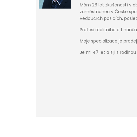
Mám 26 let zkušeností v obl
zaměstnanec v České spoř
vedoucích pozicích, posled
Profesi realitního a finan
Moje specializace je prod
Je mi 47 let a žiji s rodino