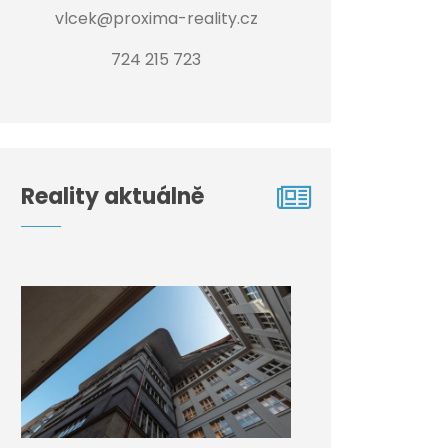
vlcek@proxima-reality.cz
724 215 723
Reality aktuálně