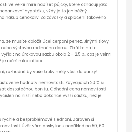
sti ve velké míře nabízet půjčky, které označují jako
nebankovní hypotéku, vždy je to jen běžný
na nákup čehokoliv. Za závazky a splacení takového
 že musíte doložit účel čerpání peněz. Jinými slovy,
ci nebo výstavbu rodinného domu. Zkrátka na to,
vyřídit na úrokovou sazbu okolo 2 – 2,5 %, což je velmi
je roční míra inflace.
ní, rozhodně by vaše kroky měly vést do banky!
stavené hodnoty nemovitosti. Zbývajících 20 % si
okázat dostatečnou bonitu. Odhadní cena nemovitosti
číslen na nižší nebo dokonce vyšší částku, než je
a rychlé a bezproblémové sjednání. Zároveň si
movitosti. Úvěr vám poskytnou například na 50, 60