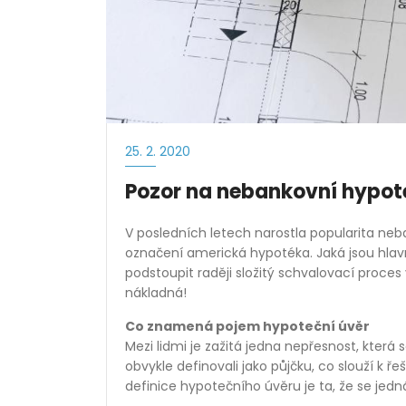
25. 2. 2020
Pozor na nebankovní hypoté
V posledních letech narostla popularita neb
označení americká hypotéka. Jaká jsou hlavn
podstoupit raději složitý schvalovací proce
nákladná!
Co znamená pojem hypoteční úvěr
Mezi lidmi je zažitá jedna nepřesnost, která 
obvykle definovali jako půjčku, co slouží k ř
definice hypotečního úvěru je ta, že se jed