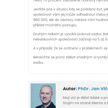
nebo 70 procent zastavené hodnoty nemovi
Jestliže jste v situaci, kdy se podobný byt, 
společnost vám jej může odhadnout třeba je
960 000, ale do zástavy získává tržní hodno
příklad možného postupu.
Druhým rizikem je vysoká úroková sazba. Ban
nebankovních společností začínají na 5 až 6
A v případě, že se ocitnete v problémech se
Nenechte se proto zlákat snadným a rychlý
sazbu.
Autor:
PhDr. Jan Vl
Mojí vizí je dělat lidské a p
Stojím na straně klienta a