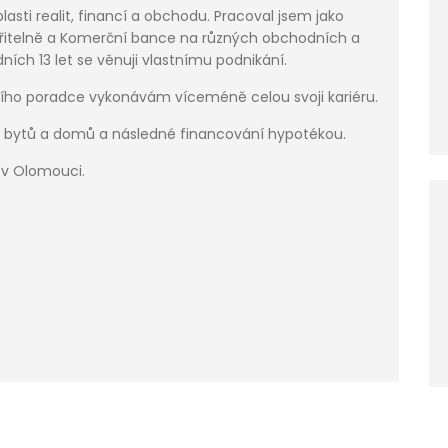
asti realit, financí a obchodu. Pracoval jsem jako
itelně a Komerční bance na různých obchodních a
ních 13 let se věnuji vlastnímu podnikání.
čního poradce vykonávám víceméně celou svoji kariéru.
ej bytů a domů a následné financování hypotékou.
u v Olomouci.