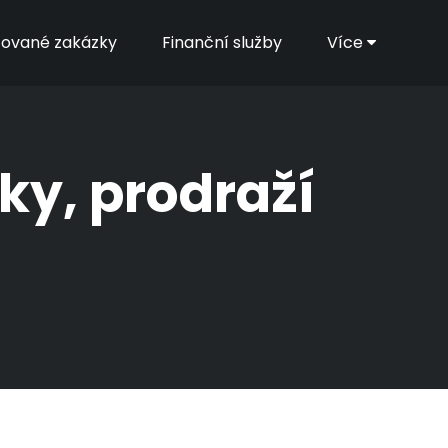
zované zakázky
Finanční služby
Více
ky, prodraží