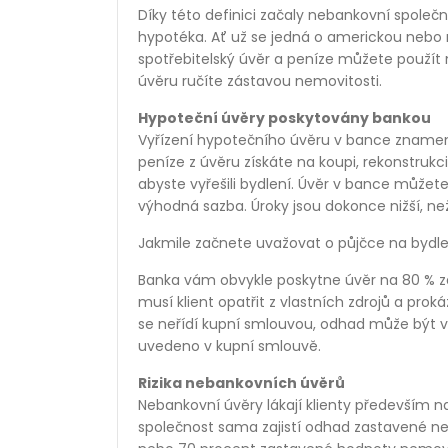
Díky této definici začaly nebankovní společno
hypotéka. Ať už se jedná o americkou nebo 
spotřebitelský úvěr a peníze můžete použít 
úvěru ručíte zástavou nemovitosti.
Hypoteční úvěry poskytovány bankou
Vyřízení hypotečního úvěru v bance znamená,
peníze z úvěru získáte na koupi, rekonstruk
abyste vyřešili bydlení. Úvěr v bance můžete 
výhodná sazba. Úroky jsou dokonce nižší, než 
Jakmile začnete uvažovat o půjčce na bydle
Banka vám obvykle poskytne úvěr na 80 % za
musí klient opatřit z vlastních zdrojů a pr
se neřídí kupní smlouvou, odhad může být vy
uvedeno v kupní smlouvě.
Rizika nebankovních úvěrů
Nebankovní úvěry lákají klienty především n
společnost sama zajistí odhad zastavené ne