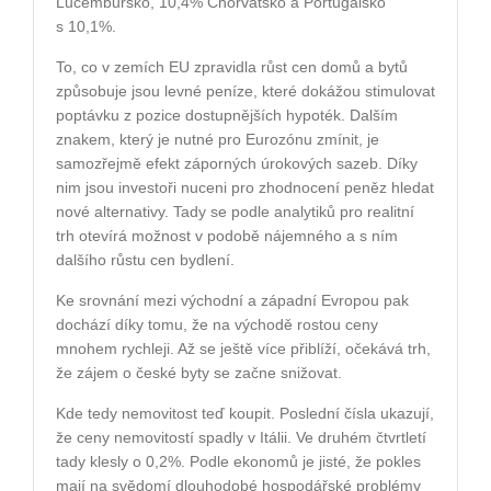
Lucembursko, 10,4% Chorvatsko a Portugalsko
s 10,1%.
To, co v zemích EU zpravidla růst cen domů a bytů
způsobuje jsou
levné peníze, které dokážou stimulovat
poptávku z pozice dostupnějších hypoték. Dalším
znakem, který je nutné pro Eurozónu zmínit, je
samozřejmě efekt záporných úrokových sazeb. Díky
nim jsou investoři nuceni pro zhodnocení peněz hledat
nové alternativy. Tady se podle analytiků pro realitní
trh otevírá možnost v podobě nájemného a s ním
dalšího růstu cen bydlení.
Ke srovnání mezi východní a západní Evropou pak
dochází díky tomu, že na východě rostou ceny
mnohem rychleji. Až se ještě více přiblíží, očekává trh,
že zájem o české byty se začne snižovat.
Kde tedy nemovitost teď koupit. Poslední čísla ukazují,
že ceny nemovitostí spadly v Itálii. Ve druhém čtvrtletí
tady klesly o 0,2%. Podle ekonomů je jisté, že pokles
mají na svědomí dlouhodobé hospodářské problémy