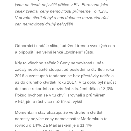
jsme na šesté nejvyšší příčce v EU. Eurozona jako
celek zvedla
ceny nemovitostí průměrně
o 4,2%.
V prvním čtvrtletí byl u nás dokonce meziroční růst
cen nemovitostí druhý nejvyšší!
Odborníci i nadále slibují udržení trendu vysokých cen
a připouští jen velmi lehké „zvolnění“ růstu.
Kdy to všechno začalo? Ceny nemovitostí u nás
začaly nepřetržitě stoupat od posledního čtvrtletí roku
2016 a vzestupná tendence se bez přestávky udržela
až do druhého čtvrtletí roku 2017. V tu dobu byl nárůst
dokonce rekordní a meziroční zdražení dělalo 13,3%.
Pokud bychom se v tu chvíli srovnali s průměrem
v EU, jde o růst více než třikrát vyšší.
Momentální stav ukazuje, že ve druhém čtvrtletí
narostly nejvíce ceny nemovitostí v Maďarsku a to
rovnou o 14%. Za Maďarskem je s 11,4%