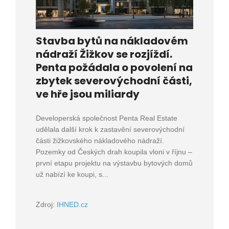
Stavba bytů na nákladovém
nádraží Žižkov se rozjíždí.
Penta požádala o povolení na
zbytek severovýchodní části,
ve hře jsou miliardy
Developerská společnost Penta Real Estate
udělala další krok k zastavění severovýchodní
části žižkovského nákladového nádraží.
Pozemky od Českých drah koupila vloni v říjnu –
první etapu projektu na výstavbu bytových domů
už nabízí ke koupi, s...
Zdroj:
IHNED.cz