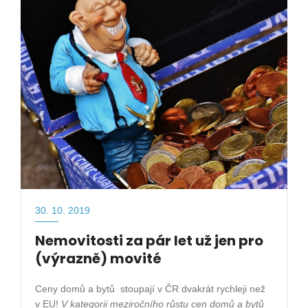
30. 10. 2019
Nemovitosti za pár let už jen pro
(výrazně) movité
Ceny domů a bytů
stoupají v ČR dvakrát rychleji než
v EU!
V kategorii meziročního růstu cen domů a bytů