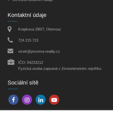
Kontaktní údaje
Krapkova 280/7, Olomouc
724 215 723
vlcek@proxima-reality.cz
IČO: 04233212
Fyzická osoba zapsaná v živnostenském rejstříku
Sociální sítě