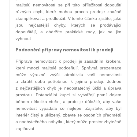
majitelů nemovitostí se při této příležitosti dopouští
různých chyb, které mohou proces prodeje značně
zkomplikovat a prodloužit. V tomto článku zjistíte, jaké
jsou nejčastější chyby, kterých se prodávající
dopouštějí, a obdržíte praktické rady, jak se jim
vyhnout.
Podcenění přípravy nemovitosti k prodeji
Příprava nemovitosti k prodeji je zásadním krokem,
který mnozí majitelé podceňují. Správná prezentace
může výrazně zvýšit atraktivitu vaší nemovitosti
a zkrátit dobu potřebnou k jejímu prodeji. Jednou
z nejčastějších chyb je nedostatečný úklid a úprava
prostoru. Potenciální kupci si vytvářejí první dojem
během několika vteřin, a proto je důležité, aby vaše
nemovitost vypadala co nejlépe. Zajistěte, aby byl
interiér čistý a uklizený, zbavte se osobních předmětů
a nadbytečného nábytku, který může prostor zbytečně
zaplňovat.