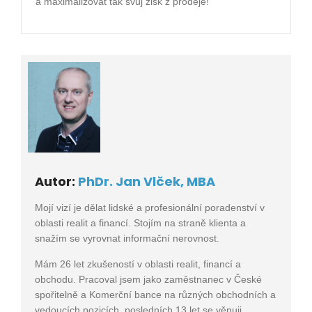
a maximalizovat tak svůj zisk z prodeje!
Autor:
PhDr. Jan Vlček, MBA
Mojí vizí je dělat lidské a profesionální poradenství v
oblasti realit a financí. Stojím na straně klienta a
snažím se vyrovnat informační nerovnost.
Mám 26 let zkušeností v oblasti realit, financí a
obchodu. Pracoval jsem jako zaměstnanec v České
spořitelně a Komerční bance na různých obchodních a
vedoucích pozicích, posledních 13 let se věnuji