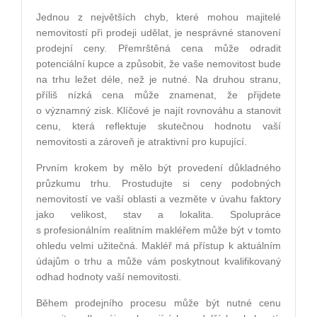
Jednou z největších chyb, které mohou majitelé
nemovitostí při prodeji udělat, je nesprávné stanovení
prodejní ceny. Přemrštěná cena může odradit
potenciální kupce a způsobit, že vaše nemovitost bude
na trhu ležet déle, než je nutné. Na druhou stranu,
příliš nízká cena může znamenat, že přijdete
o významný zisk. Klíčové je najít rovnováhu a stanovit
cenu, která reflektuje skutečnou hodnotu vaší
nemovitosti a zároveň je atraktivní pro kupující.
Prvním krokem by mělo být provedení důkladného
průzkumu trhu. Prostudujte si ceny podobných
nemovitostí ve vaší oblasti a vezměte v úvahu faktory
jako velikost, stav a lokalita. Spolupráce
s profesionálním realitním makléřem může být v tomto
ohledu velmi užitečná. Makléř má přístup k aktuálním
údajům o trhu a může vám poskytnout kvalifikovaný
odhad hodnoty vaší nemovitosti.
Během prodejního procesu může být nutné cenu