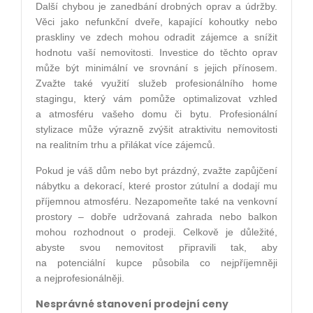
Další chybou je zanedbání drobných oprav a údržby.
Věci jako nefunkční dveře, kapající kohoutky nebo
praskliny ve zdech mohou odradit zájemce a snížit
hodnotu vaší nemovitosti. Investice do těchto oprav
může být minimální ve srovnání s jejich přínosem.
Zvažte také využití služeb profesionálního home
stagingu, který vám pomůže optimalizovat vzhled
a atmosféru vašeho domu či bytu. Profesionální
stylizace může výrazně zvýšit atraktivitu nemovitosti
na realitním trhu a přilákat více zájemců.
Pokud je váš dům nebo byt prázdný, zvažte zapůjčení
nábytku a dekorací, které prostor zútulní a dodají mu
příjemnou atmosféru. Nezapomeňte také na venkovní
prostory – dobře udržovaná zahrada nebo balkon
mohou rozhodnout o prodeji. Celkově je důležité,
abyste svou nemovitost připravili tak, aby
na potenciální kupce působila co nejpříjemněji
a nejprofesionálněji.
Nesprávné stanovení prodejní ceny