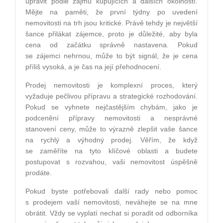
upravit podle zájmu kupujících a dalších okolností.
Mějte na paměti, že první týdny po uvedení
nemovitosti na trh jsou kritické. Právě tehdy je největší
šance přilákat zájemce, proto je důležité, aby byla
cena od začátku správně nastavena. Pokud
se zájemci nehrnou, může to být signál, že je cena
příliš vysoká, a je čas na její přehodnocení.
Prodej nemovitosti je komplexní proces, který
vyžaduje pečlivou přípravu a strategické rozhodování.
Pokud se vyhnete nejčastějším chybám, jako je
podcenění přípravy nemovitosti a nesprávné
stanovení ceny, může to výrazně zlepšit vaše šance
na rychlý a výhodný prodej. Věřím, že když
se zaměříte na tyto klíčové oblasti a budete
postupovat s rozvahou, vaši nemovitost úspěšně
prodáte.
Pokud byste potřebovali další rady nebo pomoc
s prodejem vaší nemovitosti, neváhejte se na mne
obrátit. Vždy se vyplatí nechat si poradit od odborníka