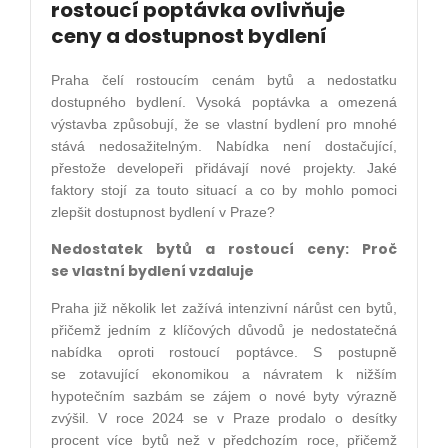
rostoucí poptávka ovlivňuje
ceny a dostupnost bydlení
Praha čelí rostoucím cenám bytů a nedostatku
dostupného bydlení. Vysoká poptávka a omezená
výstavba způsobují, že se vlastní bydlení pro mnohé
stává nedosažitelným. Nabídka není dostačující,
přestože developeři přidávají nové projekty. Jaké
faktory stojí za touto situací a co by mohlo pomoci
zlepšit dostupnost bydlení v Praze?
Nedostatek bytů a rostoucí ceny: Proč
se vlastní bydlení vzdaluje
Praha již několik let zažívá intenzivní nárůst cen bytů,
přičemž jedním z klíčových důvodů je nedostatečná
nabídka oproti rostoucí poptávce. S postupně
se zotavující ekonomikou a návratem k nižším
hypotečním sazbám se zájem o nové byty výrazně
zvýšil. V roce 2024 se v Praze prodalo o desítky
procent více bytů než v předchozím roce, přičemž