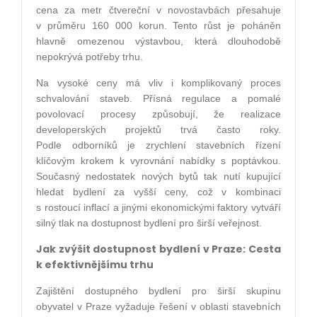
cena za metr čtvereční v novostavbách přesahuje
v průměru 160 000 korun. Tento růst je poháněn
hlavně omezenou výstavbou, která dlouhodobě
nepokrývá potřeby trhu.
Na vysoké ceny má vliv i komplikovaný proces
schvalování staveb. Přísná regulace a pomalé
povolovací procesy způsobují, že realizace
developerských projektů trvá často roky.
Podle odborníků je zrychlení stavebních řízení
klíčovým krokem k vyrovnání nabídky s poptávkou.
Současný nedostatek nových bytů tak nutí kupující
hledat bydlení za vyšší ceny, což v kombinaci
s rostoucí inflací a jinými ekonomickými faktory vytváří
silný tlak na dostupnost bydlení pro širší veřejnost.
Jak zvýšit dostupnost bydlení v Praze: Cesta
k efektivnějšímu trhu
Zajištění dostupného bydlení pro širší skupinu
obyvatel v Praze vyžaduje řešení v oblasti stavebních