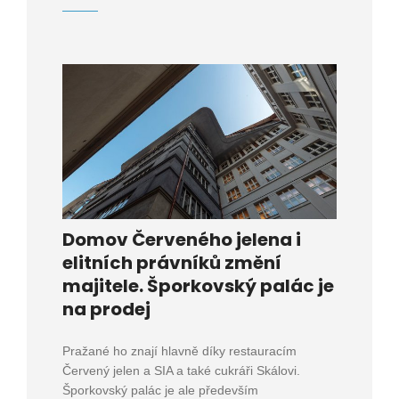
Domov Červeného jelena i
elitních právníků změní
majitele. Šporkovský palác je
na prodej
Pražané ho znají hlavně díky restauracím
Červený jelen a SIA a také cukráři Skálovi.
Šporkovský palác je ale především