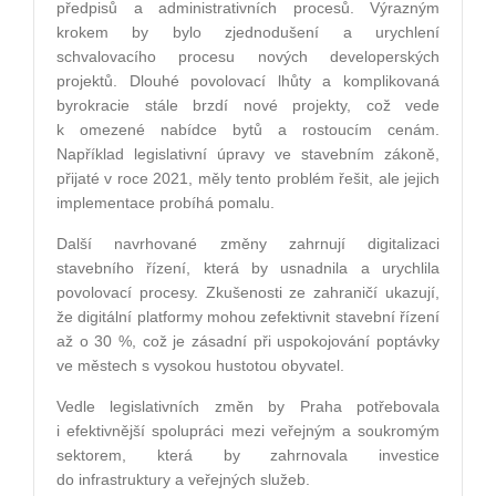
předpisů a administrativních procesů. Výrazným
krokem by bylo zjednodušení a urychlení
schvalovacího procesu nových developerských
projektů. Dlouhé povolovací lhůty a komplikovaná
byrokracie stále brzdí nové projekty, což vede
k omezené nabídce bytů a rostoucím cenám.
Například legislativní úpravy ve stavebním zákoně,
přijaté v roce 2021, měly tento problém řešit, ale jejich
implementace probíhá pomalu​.
Další navrhované změny zahrnují digitalizaci
stavebního řízení, která by usnadnila a urychlila
povolovací procesy. Zkušenosti ze zahraničí ukazují,
že digitální platformy mohou zefektivnit stavební řízení
až o 30 %, což je zásadní při uspokojování poptávky
ve městech s vysokou hustotou obyvatel​.
Vedle legislativních změn by Praha potřebovala
i efektivnější spolupráci mezi veřejným a soukromým
sektorem, která by zahrnovala investice
do infrastruktury a veřejných služeb.