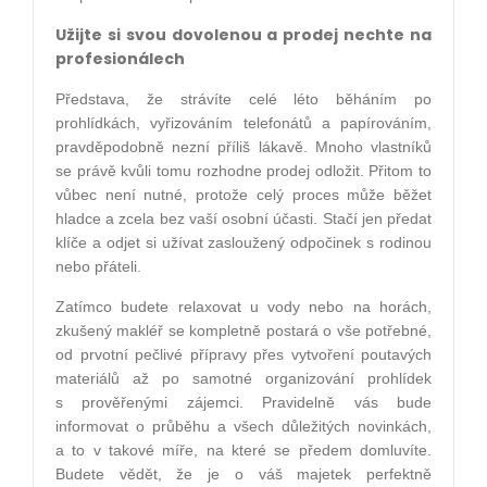
Užijte si svou dovolenou a prodej nechte na
profesionálech
Představa, že strávíte celé léto běháním po
prohlídkách, vyřizováním telefonátů a papírováním,
pravděpodobně nezní příliš lákavě. Mnoho vlastníků
se právě kvůli tomu rozhodne prodej odložit. Přitom to
vůbec není nutné, protože celý proces může běžet
hladce a zcela bez vaší osobní účasti. Stačí jen předat
klíče a odjet si užívat zasloužený odpočinek s rodinou
nebo přáteli.
Zatímco budete relaxovat u vody nebo na horách,
zkušený makléř se kompletně postará o vše potřebné,
od prvotní pečlivé přípravy přes vytvoření poutavých
materiálů až po samotné organizování prohlídek
s prověřenými zájemci. Pravidelně vás bude
informovat o průběhu a všech důležitých novinkách,
a to v takové míře, na které se předem domluvíte.
Budete vědět, že je o váš majetek perfektně