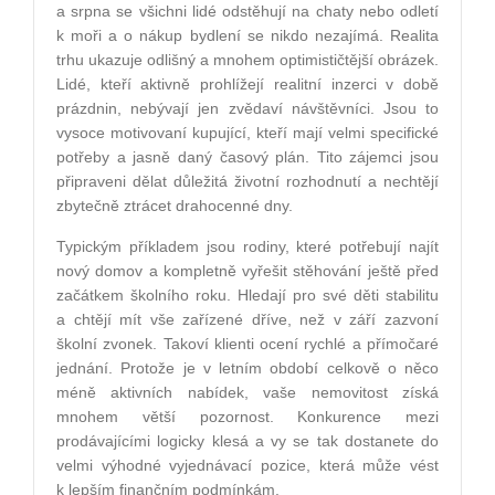
a srpna se všichni lidé odstěhují na chaty nebo odletí
k moři a o nákup bydlení se nikdo nezajímá. Realita
trhu ukazuje odlišný a mnohem optimističtější obrázek.
Lidé, kteří aktivně prohlížejí realitní inzerci v době
prázdnin, nebývají jen zvědaví návštěvníci. Jsou to
vysoce motivovaní kupující, kteří mají velmi specifické
potřeby a jasně daný časový plán. Tito zájemci jsou
připraveni dělat důležitá životní rozhodnutí a nechtějí
zbytečně ztrácet drahocenné dny.
Typickým příkladem jsou rodiny, které potřebují najít
nový domov a kompletně vyřešit stěhování ještě před
začátkem školního roku. Hledají pro své děti stabilitu
a chtějí mít vše zařízené dříve, než v září zazvoní
školní zvonek. Takoví klienti ocení rychlé a přímočaré
jednání. Protože je v letním období celkově o něco
méně aktivních nabídek, vaše nemovitost získá
mnohem větší pozornost. Konkurence mezi
prodávajícími logicky klesá a vy se tak dostanete do
velmi výhodné vyjednávací pozice, která může vést
k lepším finančním podmínkám.