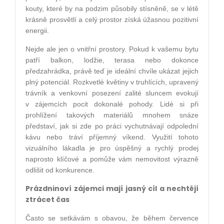
kouty, které by na podzim působily stísněně, se v létě
krásně prosvětlí a celý prostor získá úžasnou pozitivní
energii.
Nejde ale jen o vnitřní prostory. Pokud k vašemu bytu
patří balkon, lodžie, terasa nebo dokonce
předzahrádka, právě teď je ideální chvíle ukázat jejich
plný potenciál. Rozkvetlé květiny v truhlících, upravený
trávník a venkovní posezení zalité sluncem evokují
v zájemcích pocit dokonalé pohody. Lidé si při
prohlížení takových materiálů mnohem snáze
představí, jak si zde po práci vychutnávají odpolední
kávu nebo tráví příjemný víkend. Využití tohoto
vizuálního lákadla je pro úspěšný a rychlý prodej
naprosto klíčové a pomůže vám nemovitost výrazně
odlišit od konkurence.
Prázdninoví zájemci mají jasný cíl a nechtějí
ztrácet čas
Často se setkávám s obavou, že během července