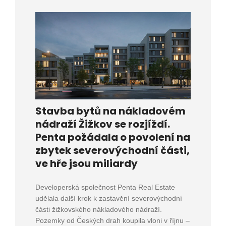
Stavba bytů na nákladovém
nádraží Žižkov se rozjíždí.
Penta požádala o povolení na
zbytek severovýchodní části,
ve hře jsou miliardy
Developerská společnost Penta Real Estate
udělala další krok k zastavění severovýchodní
části žižkovského nákladového nádraží.
Pozemky od Českých drah koupila vloni v říjnu –