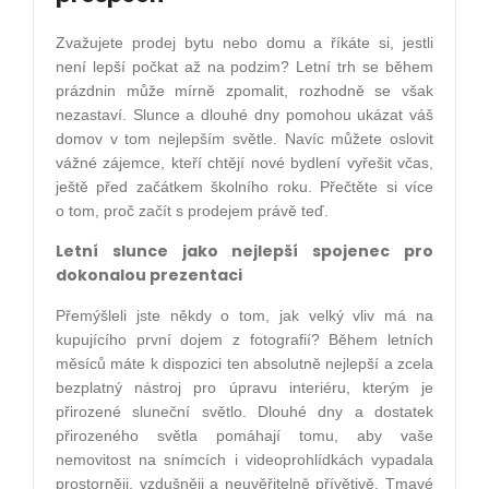
Zvažujete prodej bytu nebo domu a říkáte si, jestli
není lepší počkat až na podzim? Letní trh se během
prázdnin může mírně zpomalit, rozhodně se však
nezastaví. Slunce a dlouhé dny pomohou ukázat váš
domov v tom nejlepším světle. Navíc můžete oslovit
vážné zájemce, kteří chtějí nové bydlení vyřešit včas,
ještě před začátkem školního roku. Přečtěte si více
o tom, proč začít s prodejem právě teď.
Letní slunce jako nejlepší spojenec pro
dokonalou prezentaci
Přemýšleli jste někdy o tom, jak velký vliv má na
kupujícího první dojem z fotografií? Během letních
měsíců máte k dispozici ten absolutně nejlepší a zcela
bezplatný nástroj pro úpravu interiéru, kterým je
přirozené sluneční světlo. Dlouhé dny a dostatek
přirozeného světla pomáhají tomu, aby vaše
nemovitost na snímcích i videoprohlídkách vypadala
prostorněji, vzdušněji a neuvěřitelně přívětivě. Tmavé