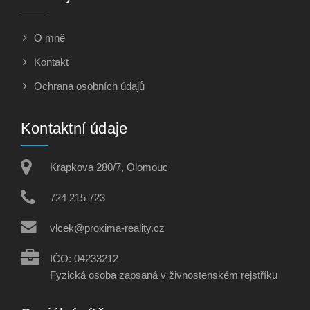
O mně
Kontakt
Ochrana osobních údajů
Kontaktní údaje
Krapkova 280/7, Olomouc
724 215 723
vlcek@proxima-reality.cz
IČO: 04233212
Fyzická osoba zapsaná v živnostenském rejstříku