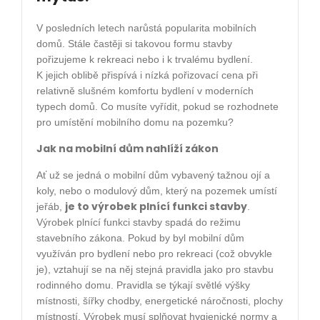
V posledních letech narůstá popularita mobilních
domů. Stále častěji si takovou formu stavby
pořizujeme k rekreaci nebo i k trvalému bydlení.
K jejich oblibě přispívá i nízká pořizovací cena při
relativně slušném komfortu bydlení v moderních
typech domů. Co musíte vyřídit, pokud se rozhodnete
pro umístění mobilního domu na pozemku?
Jak na mobilní dům nahlíží zákon
Ať už se jedná o mobilní dům vybavený tažnou ojí a
koly, nebo o modulový dům, který na pozemek umístí
je to výrobek plnící funkci stavby
jeřáb,
.
Výrobek plnící funkci stavby spadá do režimu
stavebního zákona. Pokud by byl mobilní dům
využíván pro bydlení nebo pro rekreaci (což obvykle
je), vztahují se na něj stejná pravidla jako pro stavbu
rodinného domu. Pravidla se týkají světlé výšky
místnosti, šířky chodby, energetické náročnosti, plochy
místností. Výrobek musí splňovat hygienické normy a