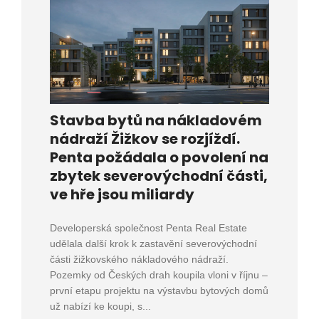
Stavba bytů na nákladovém
nádraží Žižkov se rozjíždí.
Penta požádala o povolení na
zbytek severovýchodní části,
ve hře jsou miliardy
Developerská společnost Penta Real Estate
udělala další krok k zastavění severovýchodní
části žižkovského nákladového nádraží.
Pozemky od Českých drah koupila vloni v říjnu –
první etapu projektu na výstavbu bytových domů
už nabízí ke koupi, s...