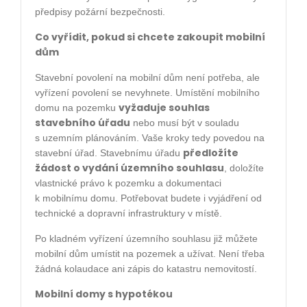
předpisy požární bezpečnosti.
Co vyřídit, pokud si chcete zakoupit mobilní
dům
Stavební povolení na mobilní dům není potřeba, ale
vyřízení povolení se nevyhnete. Umístění mobilního
vyžaduje souhlas
domu na pozemku
stavebního úřadu
nebo musí být v souladu
s uzemním plánováním. Vaše kroky tedy povedou na
předložíte
stavební úřad. Stavebnímu úřadu
žádost o vydání územního souhlasu
, doložíte
vlastnické právo k pozemku a dokumentaci
k mobilnímu domu. Potřebovat budete i vyjádření od
technické a dopravní infrastruktury v místě.
Po kladném vyřízení územního souhlasu již můžete
mobilní dům umístit na pozemek a užívat. Není třeba
žádná kolaudace ani zápis do katastru nemovitostí.
Mobilní domy s hypotékou