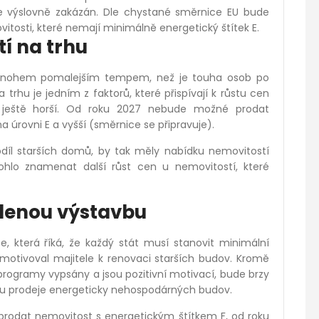
de výslovně zakázán. Dle chystané směrnice EU bude
osti, které nemají minimálně energetický štítek E.
í na trhu
mnohem pomalejším tempem, než je touha osob po
trhu je jedním z faktorů, které přispívají k růstu cen
e ještě horší. Od roku 2027 nebude možné prodat
 úrovni E a vyšší (směrnice se připravuje).
podíl starších domů, by tak měly nabídku nemovitostí
hlo znamenat další růst cen u nemovitostí, které
lenou výstavbu
, která říká, že každý stát musí stanovit minimální
 motivoval majitele k renovaci starších budov. Kromě
programy vypsány a jsou pozitivní motivací, bude brzy
azu prodeje energeticky nehospodárných budov.
rodat nemovitost s energetickým štítkem F, od roku