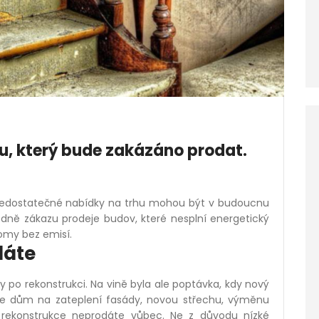
u, který bude zakázáno prodat.
nedostatečné nabídky na trhu mohou být v budoucnu
ledně zákazu prodeje budov, které nesplní energetický
domy bez emisí.
dáte
 po rekonstrukci. Na vině byla ale poptávka, kdy nový
uje dům na zateplení fasády, novou střechu, výměnu
 rekonstrukce neprodáte vůbec. Ne z důvodu nízké