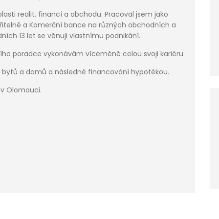
asti realit, financí a obchodu. Pracoval jsem jako
itelně a Komerční bance na různých obchodních a
ních 13 let se věnuji vlastnímu podnikání.
čního poradce vykonávám víceméně celou svoji kariéru.
ej bytů a domů a následné financování hypotékou.
u v Olomouci.