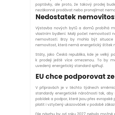
poptávky, ale proto, že takový prodej bu
nezákonné prodávat nebo pronajímat nemovit
Nedostatek nemovitost
Výstavba nových bytů a domů probíhá 
vlastním bydlení. Malý počet nemovitostí na 
nemovitostí. Brzy by mohla být situac
nemovitost, která nemá energetický štítek na
Státy, jako Česká republika, kde je velký 
k prodeji ještě více omezenou. To by mo
uvedený energetický standard splňují.
EU chce podporovat ze
V přípravách je v těchto týdnech směrnice
standardy energetické náročnosti tak, aby
pobídek a podpor, které jsou přes evropské 
platit i vztyčený ukazováček v podobě zák
Dle návrhu by od roku 2027 nebylo možné p