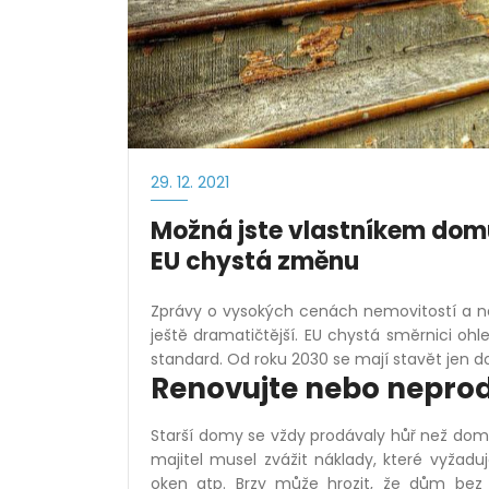
29. 12. 2021
Možná jste vlastníkem dom
EU chystá změnu
Zprávy o vysokých cenách nemovitostí a 
ještě dramatičtější. EU chystá směrnici oh
standard. Od roku 2030 se mají stavět jen 
Renovujte nebo nepro
Starší domy se vždy prodávaly hůř než domy
majitel musel zvážit náklady, které vyžad
oken atp. Brzy může hrozit, že dům bez