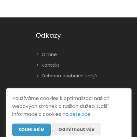
Odkazy
O mně
Kontakt
Ochrana osobních údajů
Používáme cookies k optimalizaci našich
webových stránek a našich služeb. Další
informace o cookies
najdete zde
.
Odmítnout vše
SOUHLASÍM