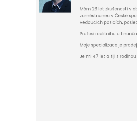
Mám 26 let zkušeností v obl
zaměstnanec v České spoř
vedoucích pozicích, posled
Profesi realitního a finan
Moje specializace je prod
Je mi 47 let a žiji s rodino