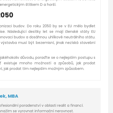
energetickým štítkem D a horší.
2050
bonizaci budov. Do roku 2050 by se v EU mělo bydlet
. Následující desítky let se mají členské státy EU
renovaci budov a dosáhnou uhlíkově neutrálního státu.
á výstavba musí být bezemisní, jinak nezíská stavební
 jakéhokoliv důvodu, poraďte se o nejlepším postupu s
oť existuje mnoho možností a způsobů, jak prodat
 ví, jak prodat tím nejlepším možným způsobem.
ček, MBA
rofesionální poradenství v oblasti realit a financí.
 snažím se vyrovnat informační nerovnost.