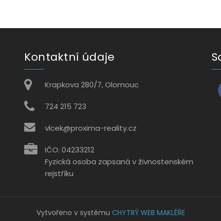
Kontaktní údaje
S
Krapkova 280/7, Olomouc
724 215 723
vlcek@proxima-reality.cz
IČO: 04233212
Fyzická osoba zapsaná v živnostenském
rejstříku
Vytvořeno v systému
CHYTRÝ WEB MAKLÉŘE