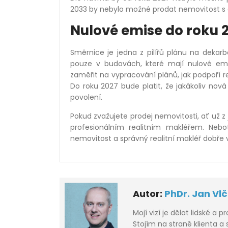
2033 by nebylo možné prodat nemovitost s 
Nulové emise do roku 
Směrnice je jedna z pilířů plánu na dekar
pouze v budovách, které mají nulové emise
zaměřit na vypracování plánů, jak podpoří 
Do roku 2027 bude platit, že jakákoliv nov
povolení.
Pokud zvažujete prodej nemovitosti, ať už z
profesionálním realitním makléřem. Neb
nemovitost a správný realitní makléř dobře
Autor:
PhDr. Jan Vl
Mojí vizí je dělat lidské a p
Stojím na straně klienta a