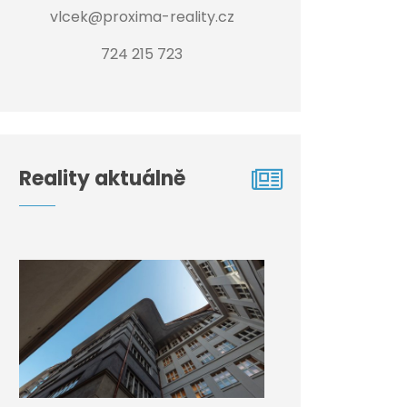
vlcek@proxima-reality.cz
724 215 723
Reality aktuálně