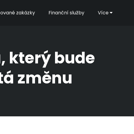
zované zakázky
Finanční služby
Více
, který bude
stá změnu