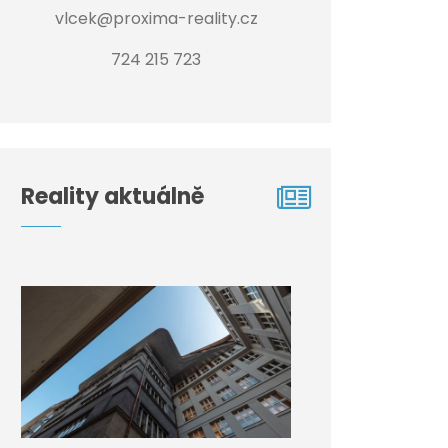
vlcek@proxima-reality.cz
724 215 723
Reality aktuálně