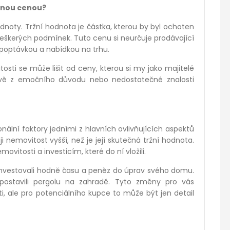
ečnou cenou?
noty. Tržní hodnota je částka, kterou by byl ochoten
 veškerých podmínek. Tuto cenu si neurčuje prodávající
 poptávkou a nabídkou na trhu.
osti se může lišit od ceny, kterou si my jako majitelé
ávě z emočního důvodu nebo nedostatečné znalosti
ální faktory jedními z hlavních ovlivňujících aspektů
i nemovitost vyšší, než je její skutečná tržní hodnota.
ovitosti a investicím, které do ní vložili.
 investovali hodně času a peněz do úprav svého domu.
postavili pergolu na zahradě. Tyto změny pro vás
, ale pro potenciálního kupce to může být jen detail