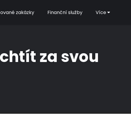
zované zakázky
Finanční služby
Více
chtít za svou