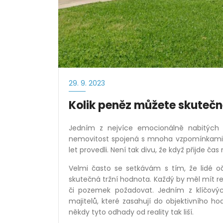
29. 9. 2023
Kolik peněz můžete skutečn
Jedním z nejvíce emocionálně nabitých o
nemovitost spojená s mnoha vzpomínkami, ú
let provedli. Není tak divu, že když přijde
Velmi často se setkávám s tím, že lidé oč
skutečná tržní hodnota. Každý by měl mít re
či pozemek požadovat. Jedním z klíčový
majitelů, které zasahují do objektivního h
někdy tyto odhady od reality tak liší.