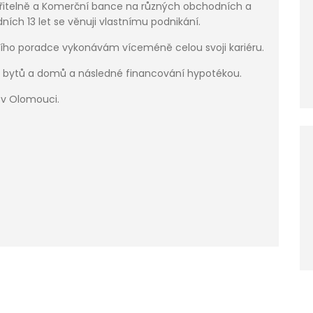
itelně a Komerční bance na různých obchodních a
ních 13 let se věnuji vlastnímu podnikání.
čního poradce vykonávám víceméně celou svoji kariéru.
ej bytů a domů a následné financování hypotékou.
u v Olomouci.