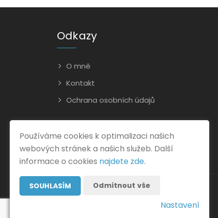
Odkazy
O mně
Kontakt
Ochrana osobních údajů
Používáme cookies k optimalizaci našich
webových stránek a našich služeb. Další
informace o cookies
najdete zde
.
Odmítnout vše
SOUHLASÍM
Nastavení