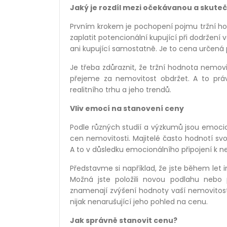
Jaký je rozdíl mezi očekávanou a skut
Prvním krokem je pochopení pojmu tržní hod
zaplatit potencionální kupující při dodržení
ani kupující samostatně. Je to cena určená
Je třeba zdůraznit, že tržní hodnota nemovit
přejeme za nemovitost obdržet. A to pr
realitního trhu a jeho trendů.
Vliv emocí na stanovení ceny
Podle různých studií a výzkumů jsou emocion
cen nemovitosti. Majitelé často hodnotí svoj
A to v důsledku emocionálního připojení k nem
Představme si například, že jste během let
Možná jste položili novou podlahu nebo 
znamenají zvýšení hodnoty vaší nemovitosti
nijak nenarušující jeho pohled na cenu.
Jak správně stanovit cenu?