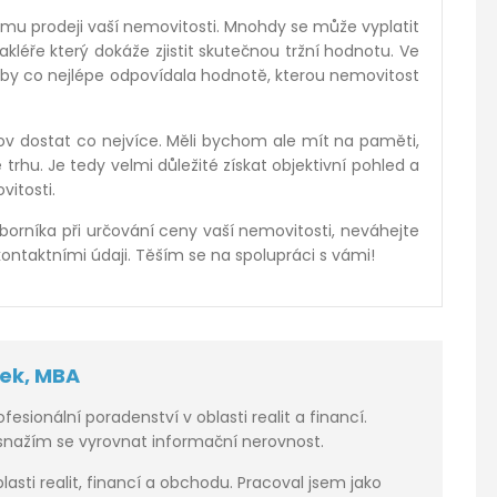
mu prodeji vaší nemovitosti. Mnohdy se může vyplatit
léře který dokáže zjistit skutečnou tržní hodnotu. Ve
aby co nejlépe odpovídala hodnotě, kterou nemovitost
ov dostat co nejvíce. Měli bychom ale mít na paměti,
rhu. Je tedy velmi důležité získat objektivní pohled a
vitosti.
borníka při určování ceny vaší nemovitosti, neváhejte
ontaktními údaji. Těším se na spolupráci s vámi!
ček, MBA
rofesionální poradenství v oblasti realit a financí.
 snažím se vyrovnat informační nerovnost.
asti realit, financí a obchodu. Pracoval jsem jako