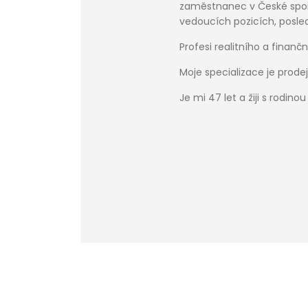
zaměstnanec v České spoř
vedoucích pozicích, posled
Profesi realitního a finan
Moje specializace je prod
Je mi 47 let a žiji s rodino