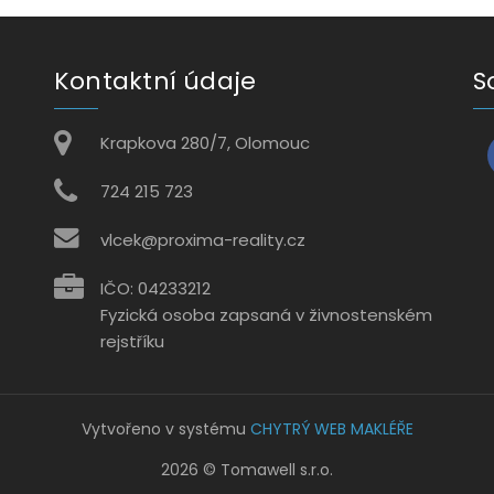
Kontaktní údaje
S
Krapkova 280/7, Olomouc
724 215 723
vlcek@proxima-reality.cz
IČO: 04233212
Fyzická osoba zapsaná v živnostenském
rejstříku
Vytvořeno v systému
CHYTRÝ WEB MAKLÉŘE
2026 © Tomawell s.r.o.