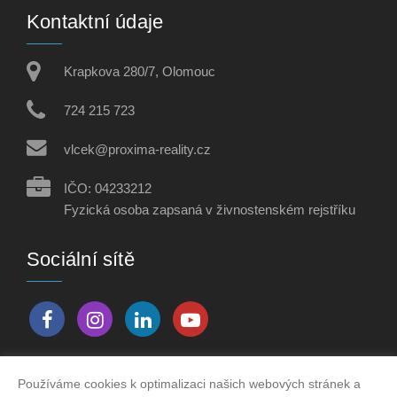
Kontaktní údaje
Krapkova 280/7, Olomouc
724 215 723
vlcek@proxima-reality.cz
IČO: 04233212
Fyzická osoba zapsaná v živnostenském rejstříku
Sociální sítě
Používáme cookies k optimalizaci našich webových stránek a