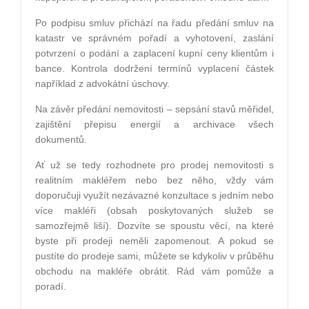
Po podpisu smluv př
ich
ází na řadu předání smluv na
katastr ve správn
é
m pořadí a vyhotovení, zaslání
potvrzení o podání a zaplacení kupní ceny klientům i
bance. Kontrola dodržení termínů vyplacení částek
například z advokátní úschovy.
Na závěr předání nemovitosti – sepsání stavů měřidel,
zajištění přepisu energií
a archivace v
šech
dokumentů.
Ať už se tedy rozhodnete pro prodej nemovitosti s
realitním makléřem nebo bez ně
ho, v
ždy vám
doporučuji využít nezávazn
é
konzultace s jedním nebo
více makléři (obsah poskytovaných služeb se
samozřejmě liší). Dozvíte se spoustu věcí, na kter
é
byste při prodeji neměli zapomenout. A pokud se
pustíte do prodeje sami, můžete se kdykoliv v průběhu
obchodu na makléře obrátit. Rád vám pomůže a
poradí.