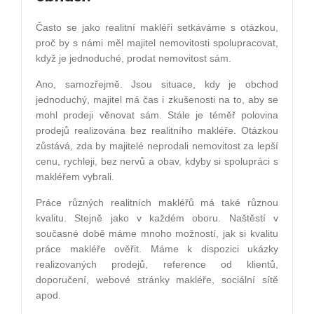
Často se jako realitní makléři setkáváme s otázkou,
proč by s námi měl majitel nemovitosti spolupracovat,
když je jednoduch
é
, prodat nemovitost sám.
Ano, samozřejmě. Jsou situace, kdy je obchod
jednoduchý, majitel má čas i zkušenosti na to, aby se
mohl prodeji věnovat sám. Stále je t
é
měř polovina
prodejů realizována bez realitního makléř
e.
Otázkou
zůstává, zda by majitel
é
neprodali nemovitost za lepší
cenu, rychleji, bez nervů a obav, kdyby si spolupráci s
makléřem vybrali.
Práce různých realitních makléřů má také různou
kvalitu. Stejně jako v každ
é
m oboru. Naštěstí v
současn
é
době máme mnoho možností, jak si kvalitu
práce makléře ověřit. Máme k dispozici ukázky
realizovaných prodejů, reference od klientů,
doporučení
, webov
é
stránky makléř
e, soci
ální sítě
apod.