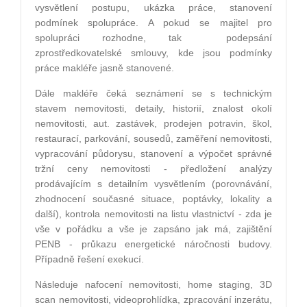
vysvětlení postupu, ukázka práce, stanovení
podmínek spolupráce. A pokud se majitel pro
spolupráci rozhodne, tak podepsání
zprostředkovatelsk
é
smlouvy, kde jsou podmínky
práce makléře jasně stanoven
é
.
Dále makléře čeká seznámení se s technickým
stavem nemovitosti, detaily, historií, znalost okolí
nemovitosti, aut. zastávek, prodejen potravin, š
kol,
restaurac
í, parkování, sousedů, zaměření nemovitosti,
vypracování půdorysu, stanovení a výpočet správn
é
tržní ceny nemovitosti - předložení analýzy
prodávajícím s detailním vysvětlením (porovnávání,
zhodnocení současn
é
situace, poptávky, lokality a
další), kontrola nemovitosti na listu vlastnictví - zda je
vše v pořádku a vše je zapsáno jak má, zajištění
PENB - prů
kazu energetick
é
náročnosti budovy.
Případně řešení exekucí.
Následuje nafocení nemovitosti, home staging, 3D
scan nemovitosti, videoprohlídka, zpracování
inzer
átu,