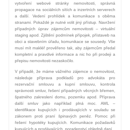
vytvoření webov
é
stránky nemovitosti, správná
propagace na sociální
ch s
ítích a inzertních serverech
a další. Vedení prohlídek a komunikace s oběma
stranami. Pokažd
é
je nutn
é
volit jiný přístup. Navržení
případný
ch
úprav zájemcům nemovitosti –
virtu
ální
staging apod. Zji
štění podmínek přípojek, přístaveb na
obci a stavebním úřadu, komunikace se sousedy. Vše
musí mít makléř prověřeno tak, aby zájemcům předal
kompletní a pravdiv
é
informace a nic ho při prodeji a
přepisu nemovitosti nezaskoč
ilo.
V případě, že máme vážn
é
ho zájemce o nemovitost,
následuje příprava podkladů pro advokáta pro
rezervační smlouvu a kupní smlouvu, kontrola
správnosti smluv, řešení případný
ch v
ě
cn
ý
ch b
ř
emen,
špatn
é
ho zakreslení domu, pozemku apod. Příprava
další smluv jako například plná moc. AML –
identifikace kupujících i prodávající
ch v
souladu se
zákonem proti praní špinavých peněz. Pomoc při
řešení hypot
é
ky kupujících. Komunikace požadavků
kupujících a prodávajících, poradenství ohledně daní.