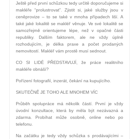
Ještě před první
sch
ůzkou tedy určitě doporučujeme si
makléře
“
prolustrovat”. Zjistit si, jak
é
slu
žby jsou v
ceněprovize – to se tak
é
v mnoha případech liší. A
tak
é
jak
é
lokalitě se makléř věnuje. Ve sv
é
lokalitě se
samozřejmě orientujeme l
é
pe, ne
ž
v opa
čné části
republiky. Dalším faktorem, ale ne vždy úplně
rozhodujícím, je d
é
lka praxe a počet prodaných
nemovitostí. Makléř vám prostě musí sednout.
CO SI LIDÉ
PŘEDSTAVUJÍ, že práce realitního
makléře obnáší
?
Pořízení fotografií
, inzer
át, čekání na kupující
ho.
SKUTE
ČNĚ
JE TOHO ALE MNOHEM V
ÍC
Průběh spolupráce má několik částí. První je vždy
úvodní konzultace, která by měla být nezávazná a
zdarma. Probí
hat m
ůže osobně, online nebo po
telefonu.
Na začátku je tedy vž
dy sch
ůzka s prodávajícími –