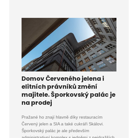
Domov Červeného jelena i
elitních právníků změní
majitele. Šporkovský palác je
na prodej
Pražané ho znají hlavně díky restauracím
Červený jelen a SIA a také cukráři Skálovi.
Šporkovský palác je ale především
administrativní komplex s jedněmi z nejdražších