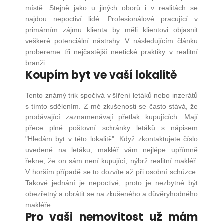
místě. Stejně jako u jiných oborů i v realitách se
najdou nepoctiví lidé. Profesionálové pracující v
primárním zájmu klienta by měli klientovi objasnit
veškeré potenciální nástrahy. V následujícím článku
probereme tři nejčastější neetické praktiky v realitní
branži.
Koupím byt ve vaší lokalitě
Tento známý trik spočívá v šíření letáků nebo inzerátů
s tímto sdělením. Z mé zkušenosti se často stává, že
prodávající zaznamenávají přetlak kupujících. Mají
přece plné poštovní schránky letáků s nápisem
"Hledám byt v této lokalitě". Když zkontaktujete číslo
uvedené na letáku, makléř vám nejlépe upřímně
řekne, že on sám není kupující, nýbrž realitní makléř.
V horším případě se to dozvíte až při osobní schůzce.
Takové jednání je nepoctivé, proto je nezbytné být
obezřetný a obrátit se na zkušeného a důvěryhodného
makléře.
Pro vaši nemovitost už mám