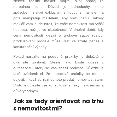
Někteří realitní makléři majiteli slíbí prodej za
nereálnou cenu. Důvod je jednoduchý, tímto
způsobem získají exkluzivní smlouvu s majitelem a
poté manipulují majitelem, aby snížil cenu. Takový
makléř vám bude tvrdit, že vaše nemovitost má vyšší
hodnotu, než je ve skutečnosti. V dnešní době, kdy
ceny nemovitostí klesají a úrokové sazby rostou,
prodlužování prodeje může vést ke ztrátě peněz a
konkurenční výhody.
Pokud narazíte na podobné praktiky, je důležité je
okamžitě zastavit. Stejně jako byste odešli z
autoservisu, který se vás snažil podvést. Důležité je
také uvědomit si, že nepoctivé praktiky se mohou
objevit, i když se rozhodnete prodat nemovitost sami.
Proto je důležité vše konzultovat s někým zkušeným a
důvěryhodným.
Jak se tedy orientovat na trhu
s nemovitostmi?