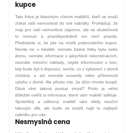
kupce
Tato fráze je klasickým rčením makléřů, kteří se snaží
získat vaši nemovitost do své nabídky. Prohlašují, že
mají pro vaši nemovitost zájemce, ale ve skutečnosti
to nemusí a pravděpodobně ani není pravda.
Představte si, že jste na místě potenciálního kupce.
Nevíte nic o lokalitě, nemáte žádné fotky bytu nebo
domu, nemáte informace o jakýchkoli rekonstrukcích,
neznáte měsíční náklady, nejste informováni o tom,
kdy bude byt k dispozici, nevíte, co z vybavení v domě
zůstává, a ani neznáte sousedy nebo přítomnost
výtahu v domě. Ale přesto víte, že dům chcete koupit.
Dává vám takový postup smysl? Proto je velmi
důležité ověřit si informace, které vám makléř sděluje.
Spolehlivý a odborný makléř vám nikdy neučiní
takovýto slib, ale bude se snažit najít tu nejlepší
nabídku pro vás.
Nesmyslná cena