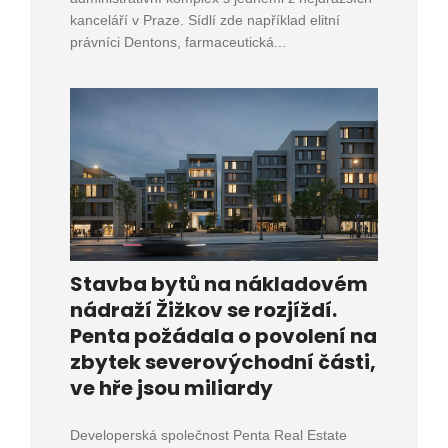
kanceláří v Praze. Sídlí zde například elitní
právníci Dentons, farmaceutická...
Stavba bytů na nákladovém
nádraží Žižkov se rozjíždí.
Penta požádala o povolení na
zbytek severovýchodní části,
ve hře jsou miliardy
Developerská společnost Penta Real Estate