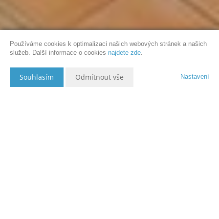
Používáme cookies k optimalizaci našich webových stránek a našich
služeb. Další informace o cookies
najdete zde
.
Souhlasím
Odmítnout vše
Nastavení
Popis nemovitosti
Nabízíme exkluzívně k prodeji byt 1+1 v Olomouci-Černovíře na ulici
Jablonského. Výměra bytu je 36 m2 + sklep. Byt se skládá z předsíně,
samostatné kuchyně, velkého pokoje a koupelny s WC. Byla provedena
celková rekonstrukce (okna, podlahy, omítky, stropy, kuchyňská linka,
koupelna, radiátory, svítidla). V bytě se topí a ohřívá voda plynovým
kotlem. Bytový dům je řadový v bloku, ve dvorním traktu je malý
dvorek. Za domem je prostorné parkoviště. Náklady na služby domovní
správy jsou 1000 Kč + topení + elektřina. U domu je zastávka MHD,